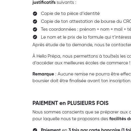
justificatifs
suivants :
Copie de ta pièce d’identité
Copie de ton attestation de bourse du C
Tes coordonnées : prénom + nom + mail + 
Le nom et le prix de la formule qui t’intéres
Après étude de ta demande, nous te contact
À Hello Prépa, nous permettons à tou(te)s les can
d’accéder aux meilleures écoles de commerce 
Remarque
: Aucune remise ne pourra être effe
boursier doit être finalisée avant ton inscription
PAIEMENT en PLUSIEURS FOIS
Nous sommes conscients que se préparer aux 
pour laquelle nous te proposons des
facilités 
Paiement
en
3 fois par carte bancaire (1 fo