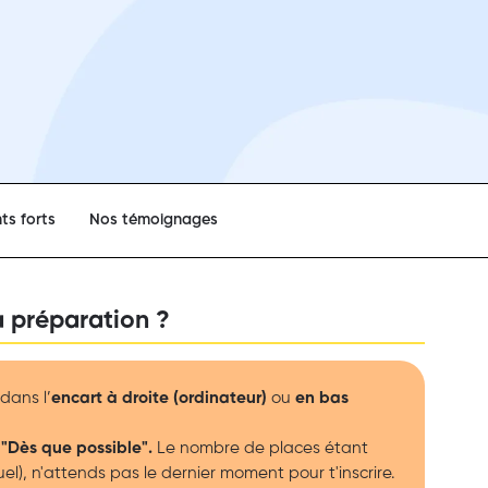
ts forts
Nos témoignages
a préparation ?
dans l’
encart à droite (ordinateur)
ou
en bas
 "Dès que possible".
Le nombre de places étant
duel), n'attends pas le dernier moment pour t'inscrire.