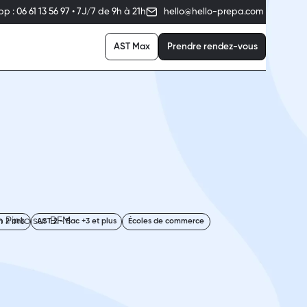
: 06 61 13 56 97 • 7J/7 de 9h à 21h
hello@hello-prepa.com
AST Max
Prendre rendez-vous
n 2 ans
AST 2 - Bac +3 et plus
Écoles de commerce