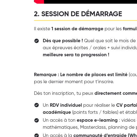
2. SESSION DE DÉMARRAGE
Il existe
1 session de démarrage
pour les
formul
Dès que possible !
Quel que soit le mois de
aux épreuves écrites / orales + suivi individ
meilleure sera ta progression !
Remarque : Le nombre de places est limité
(cou
pas le dernier moment pour t'inscrire.
Dès ton inscription, tu peux
directement comme
Un
RDV individuel
pour réaliser le
CV parfai
académique
(points forts / faibles) et établ
Un accès à ton
espace e-learning
: vidéos
mathématiques, Masterclass, planning de p
Un accès à la
communauté d’entraide (Wh