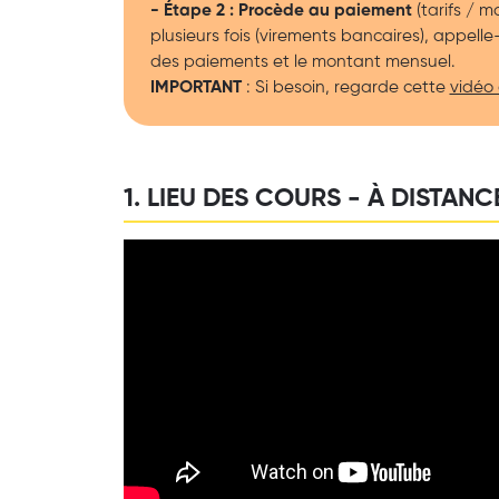
- Étape 2 : Procède au paiement
(tarifs / 
plusieurs fois (virements bancaires), appelle
des paiements et le montant mensuel.
IMPORTANT
: Si besoin, regarde cette
vidéo
1. LIEU DES COURS - À DISTANCE