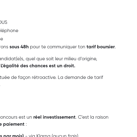
ROUS
téléphone
se
erons
sous 48h
pour te communiquer ton
tarif boursier
.
didat(e)s, quel que soit leur milieu d’origine,
!
L’égalité des chances est un droit.
ctuée de façon rétroactive. La demande de tarif
.
concours est un
réel investissement
. C’est la raison
de paiement
:
is par mois)
- via Klarna (aucun frais).