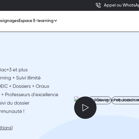
Appel ou WhatsApp 
moignages
Espace E-learning
Bac+3 et plus
ing + Suivi illimité
EIC + Dossiers + Oraux
 + Professeurs d'excellence
À distance
Préparations e
ivi du dossier
ommunauté !
itions
)