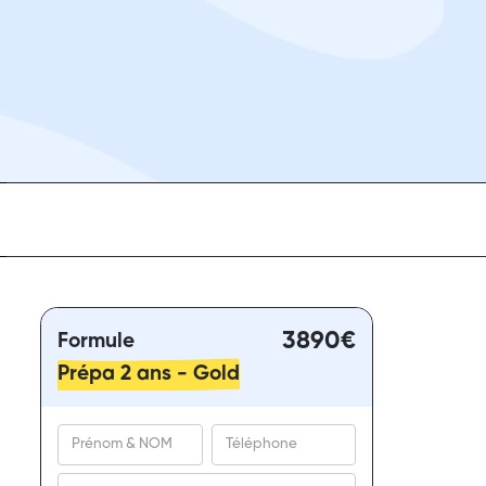
3890
€
Formule
Prépa 2 ans - Gold