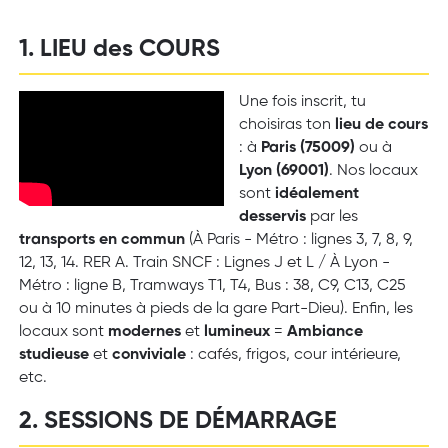
1. LIEU des COURS
Une fois inscrit, tu
choisiras ton
lieu de cours
: à
Paris (75009)
ou à
Lyon (69001)
. Nos locaux
sont
idéalement
desservis
par les
transports en commun
(À Paris - Métro : lignes 3, 7, 8, 9,
12, 13, 14. RER A. Train SNCF : Lignes J et L / À Lyon -
Métro : ligne B, Tramways T1, T4, Bus : 38, C9, C13, C25
ou à 10 minutes à pieds de la gare Part-Dieu). Enfin, les
locaux sont
modernes
et
lumineux
=
Ambiance
studieuse
et
conviviale
: cafés, frigos, cour intérieure,
etc.
2. SESSIONS DE DÉMARRAGE