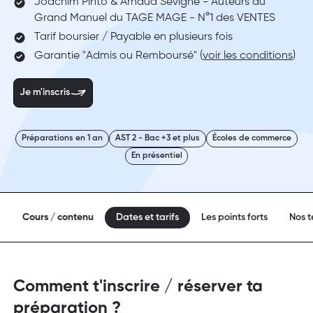
Joachim Pinto & Arnaud Sévigné - Auteurs du
Grand Manuel du TAGE MAGE - N°1 des VENTES
Tarif boursier / Payable en plusieurs fois
Garantie "Admis ou Remboursé" (
voir les conditions
)
Je m'inscris
Préparations en 1 an
AST 2 - Bac +3 et plus
Écoles de commerce
En présentiel
Cours / contenu
Dates et tarifs
Les points forts
Nos 
Comment t'inscrire / réserver ta
préparation ?