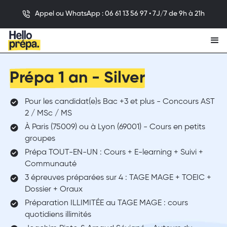
Appel ou WhatsApp : 06 61 13 56 97 • 7J/7 de 9h à 21h
Prépa 1 an - Silver
Pour les candidat(e)s Bac +3 et plus - Concours AST
2 / MSc / MS
À Paris (75009) ou à Lyon (69001) - Cours en petits
groupes
Prépa TOUT-EN-UN : Cours + E-learning + Suivi +
Communauté
3 épreuves préparées sur 4 : TAGE MAGE + TOEIC +
Dossier + Oraux
Préparation ILLIMITÉE au TAGE MAGE : cours
quotidiens illimités