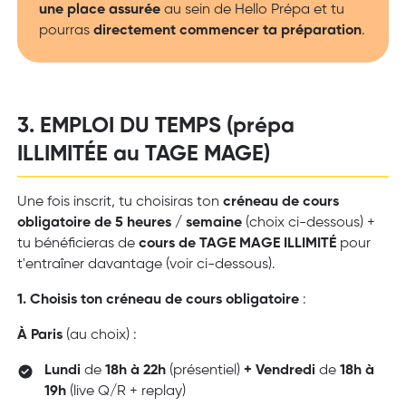
une place assurée
au sein de Hello Prépa et tu
pourras
directement commencer ta préparation
.
3. EMPLOI DU TEMPS (prépa
ILLIMITÉE au TAGE MAGE)
Une fois inscrit, tu choisiras ton
créneau de cours
obligatoire de 5 heures / semaine
(choix ci-dessous) +
tu bénéficieras de
cours de TAGE MAGE ILLIMITÉ
pour
t'entraîner davantage (voir ci-dessous).
1. Choisis ton créneau de cours obligatoire
:
À Paris
(au choix) :
Lundi
de
18h à 22h
(présentiel)
+ Vendredi
de
18h à
19h
(live Q/R + replay)