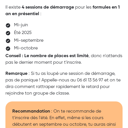
Il existe
4 sessions de démarrage
pour les
formules en 1
an en présentiel
:
Mi-juin
Été 2025
Mi-septembre
Mi-octobre
Conseil : Le nombre de places est limité
, donc n'attends
pas le dernier moment pour t'inscrire.
Remarque
: Si tu as loupé une session de démarrage,
pas de panique ! Appelle-nous au 06 61 13 56 97 et on te
dira comment rattraper rapidement le retard pour
rejoindre ton groupe de classe.
Recommandation
: On te recommande de
t'inscrire dès l'été. En effet, même si les cours
débutent en septembre ou octobre, tu auras ainsi