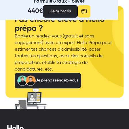
Formule
Oraux - Silver
440
€
Je m'inscris
Pas encore élève à Hello
prépa ?
Booke un rendez-vous (gratuit et sans
engagement) avec un expert Hello Prépa pour
estimer tes chances d’admissibilité, poser
toutes tes questions, avoir des conseils de
préparation, établir ta stratégie de
candidatures, etc.
Je prends rendez-vous