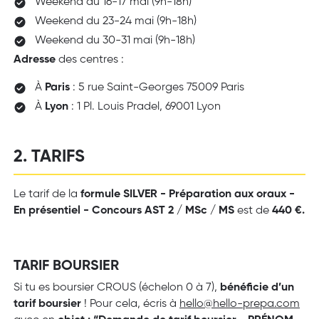
Weekend du 16-17 mai (9h-18h)
Weekend du 23-24 mai (9h-18h)
Weekend du 30-31 mai (9h-18h)
Adresse
des centres :
À
Paris
: 5 rue Saint-Georges 75009 Paris
À
Lyon
: 1 Pl. Louis Pradel, 69001 Lyon
2. TARIFS
Le tarif de la
formule SILVER - Préparation aux oraux -
En présentiel - Concours AST 2 / MSc / MS
est de
440 €.
TARIF BOURSIER
Si tu es boursier CROUS (échelon 0 à 7),
bénéficie d’un
tarif boursier
! Pour cela, écris à
hello@hello-prepa.com