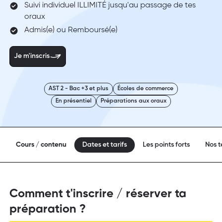
Suivi individuel ILLIMITÉ jusqu'au passage de tes
oraux
Admis(e) ou Remboursé(e)
Je m'inscris
AST 2 - Bac +3 et plus
Écoles de commerce
En présentiel
Préparations aux oraux
Cours / contenu
Dates et tarifs
Les points forts
Nos 
Comment t'inscrire / réserver ta
préparation ?